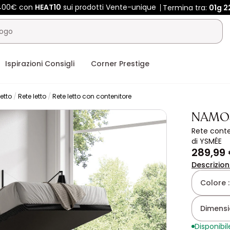
 400€ con
HEAT10
sui prodotti Vente-unique
Termina tra:
01g
2
Ispirazioni Consigli
Corner Prestige
letto
Rete letto
Rete letto con contenitore
NAMO
Rete conte
di YSMÉE
289,99
Descrizio
Colore 
Dimensio
Disponibil