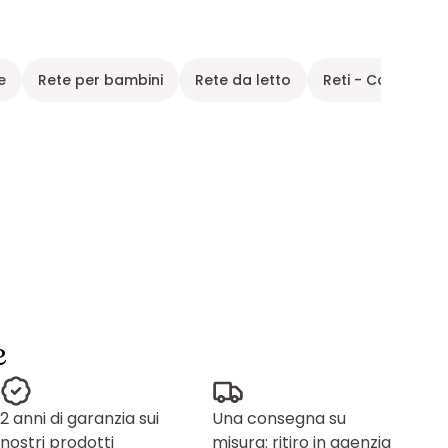
e
Rete per bambini
Rete da letto
Reti - Contenito
e
2 anni di garanzia sui
Una consegna su
nostri prodotti
misura: ritiro in agenzia