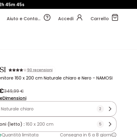
2h
45m
43s
Aiuto e Contatti
Accedi
Carrello
SI
90 recensioni
nitore 160 x 200 cm Naturale chiaro e Nero - NAMOSI
 €
349,99 €
ne
Dimensioni
:
Naturale chiaro
2
ni (letto) :
160 x 200 cm
5
e
Quantità limitata
Consegna in 6 a 8 giorni