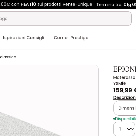
 400€ con
HEAT10
sui prodotti Vente-unique
Termina tra:
01g
0
Ispirazioni Consigli
Corner Prestige
classico
EPION
Materasso 
YSMÉE
159,99 
Descrizio
Dimensio
Disponibil
Quantità