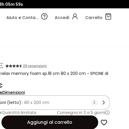
8h
05m
57s
Aiuto e Contatti
Accedi
Carrello
E
29 recensioni
relax memory foam sp.18 cm 80 x 200 cm - EPIONE di
€
ne
Dimensioni
ni (letto) :
80 x 200 cm
2
e
Quantità limitata
Consegna in 3 a 5 giorni
Aggiungi al carrello