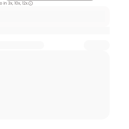
 in
3x
,
10x
,
12x.