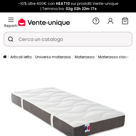
-10% oltre 400€ con
HEAT10
sui prodotti Vente-unique
Termina tra:
02g
02h
22m
17s
Reparti
Articoli letto
Universo materassi
Materasso
Materasso classico