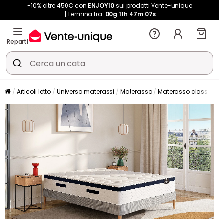
-10% oltre 450€ con
ENJOY10
sui prodotti Vente-unique
Termina tra:
00g
11h
47m
07s
Reparti
Articoli letto
Universo materassi
Materasso
Materasso classico