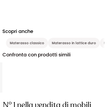
Scopri anche
Materasso classico
Materasso in lattice duro
M
Confronta con prodotti simili
N° 1 nella vendita di mobili