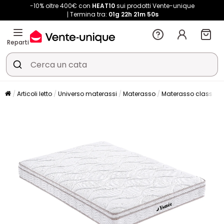
-10% oltre 400€ con
HEAT10
sui prodotti Vente-unique
Termina tra:
01g
22h
21m
50s
Reparti
Articoli letto
Universo materassi
Materasso
Materasso classico