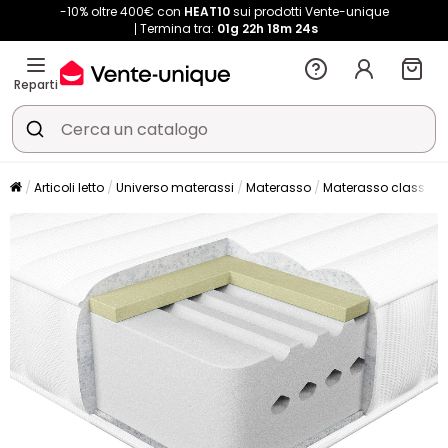
-10% oltre 400€ con
HEAT10
sui prodotti Vente-unique
Termina tra:
01g
22h
18m
24s
Reparti
Articoli letto
Universo materassi
Materasso
Materasso classico