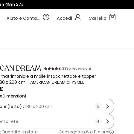
3h
48m
34s
Aiuto e Contatti
Accedi
Carrello
ICAN DREAM
2835 recensioni
matrimoniale a molle insacchettate e topper
180 x 200 cm - AMERICAN DREAM di YSMÉE
 €
ne
Dimensioni
ni (letto) :
180 x 200 cm
5
enza rete
4
e
Quantità limitata
Consegna in 6 a 8 giorni