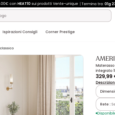
 400€ con
HEAT10
sui prodotti Vente-unique
Termina tra:
01g
2
Ispirazioni Consigli
Corner Prestige
classico
AMER
Materasso 
integrato 
329,99
Descrizio
Dimensio
Rete :
S
Disponibil