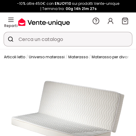
-10% oltre 450€ con
ENJOY10
sui prodotti Vente-unique
Termina tra:
00g
14h
21m
25s
Reparti
Articoli letto
Universo materassi
Materasso
Materasso per divano le