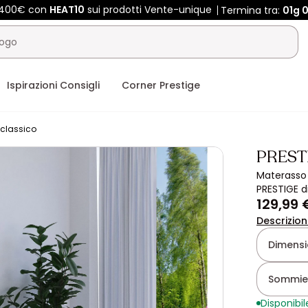
e 400€ con
HEAT10
sui prodotti Vente-unique
Termina tra:
01g
0
Ispirazioni Consigli
Corner Prestige
classico
PREST
Materasso 
PRESTIGE d
129,99 
Descrizio
Dimensio
Sommie
Disponibil