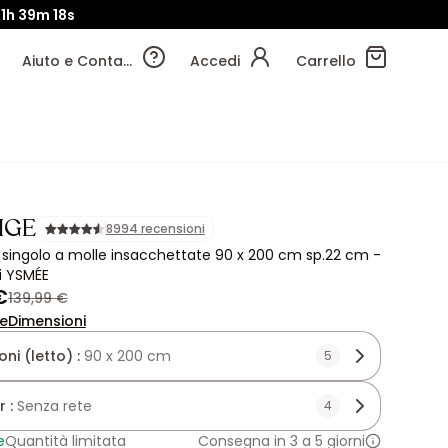
1h
39m
16s
Aiuto e Contatti
Accedi
Carrello
IGE
8994 recensioni
singolo a molle insacchettate 90 x 200 cm sp.22 cm -
i YSMÉE
€
139,99 €
ne
Dimensioni
ni (letto) :
90 x 200 cm
5
r :
Senza rete
4
e
Quantità limitata
Consegna in 3 a 5 giorni