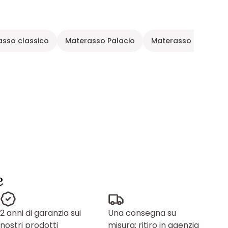
asso classico
Materasso Palacio
Materasso indipend
e
2 anni di garanzia sui
Una consegna su
nostri prodotti
misura: ritiro in agenzia