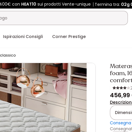
e 400€ con
HEAT10
sui prodotti Vente-unique
Termina tra:
02g
Ispirazioni Consigli
Corner Prestige
classico
Materas
foam, 16
comfor
456,99
Descrizio
Dimensio
Consegna 
Consegnat