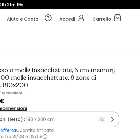
01h
21m
17s
Aiuto e Contatti
Accedi
Carrello
so a molle insacchettate, 5 cm memory
00 molle insacchettate, 9 zone di
t 180x200
7 recensioni
 €
ne
Dimensioni
ni (letto) :
180 x 200 cm
18
offerta
Quantità limitata
o tra 31/08 e 03/09