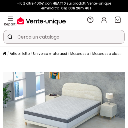
-10% oltre 400€ con
HEAT10
sui prodotti Vente-unique
Termina tra:
01g
03h
26m
48s
Reparti
Articoli letto
Universo materassi
Materasso
Materasso classico