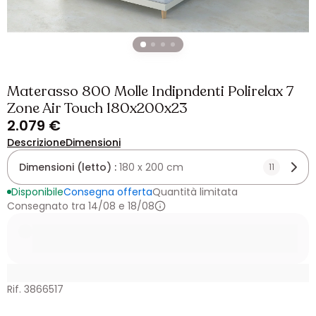
Materasso 800 Molle Indipndenti Polirelax 7
Zone Air Touch 180x200x23
2.079 €
Descrizione
Dimensioni
Dimensioni (letto) :
180 x 200 cm
11
Disponibile
Consegna offerta
Quantità limitata
Consegnato tra 14/08 e 18/08
Rif. 3866517