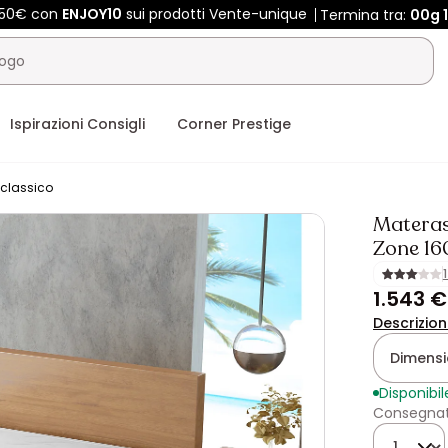
 450€ con
ENJOY10
sui prodotti Vente-unique
Termina tra:
00g
Ispirazioni Consigli
Corner Prestige
classico
Materas
Zone 16
1.543 €
Descrizio
Dimensio
Disponibil
Consegnato
Quantità