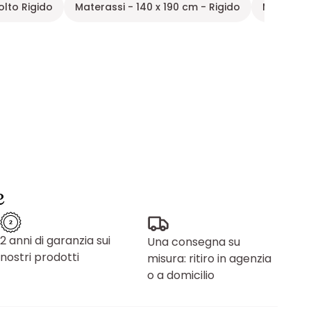
olto Rigido
Materassi - 140 x 190 cm - Rigido
Materass
e
2 anni di garanzia sui
Una consegna su
nostri prodotti
misura: ritiro in agenzia
o a domicilio