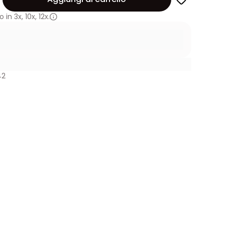
 in
3x
,
10x
,
12x.
42