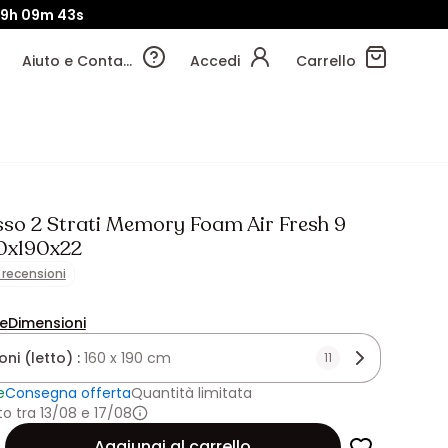
19h
09m
42s
Aiuto e Contatti
Accedi
Carrello
so 2 Strati Memory Foam Air Fresh 9
0x190x22
1 recensioni
ne
Dimensioni
ni (letto) :
160 x 190 cm
11
e
Consegna offerta
Quantità limitata
 tra 13/08 e 17/08
Aggiungi al carrello