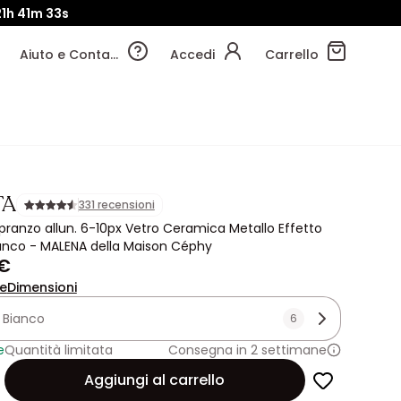
21h
41m
31s
Aiuto e Contatti
Accedi
Carrello
TA
331 recensioni
pranzo allun. 6-10px Vetro Ceramica Metallo Effetto
nco - MALENA della Maison Céphy
 €
ne
Dimensioni
:
Bianco
6
e
Quantità limitata
Consegna in 2 settimane
Aggiungi al carrello