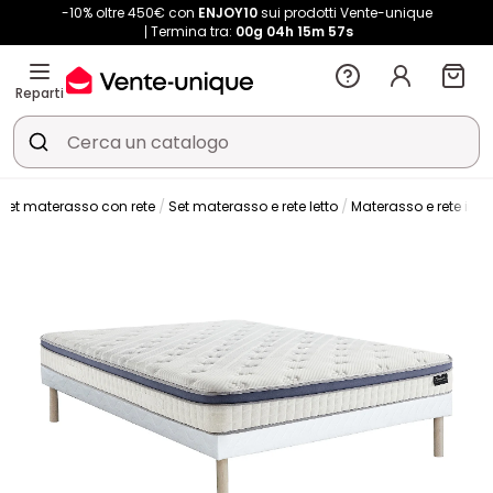
-10% oltre 450€ con
ENJOY10
sui prodotti Vente-unique
Termina tra:
00g
04h
15m
56s
Reparti
 set materasso con rete
Set materasso e rete letto
Materasso e rete imbo