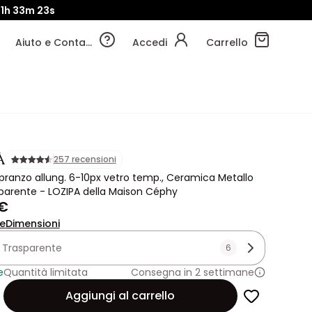
1h
33m
20s
Aiuto e Contatti
Accedi
Carrello
A
257 recensioni
pranzo allung. 6-10px vetro temp., Ceramica Metallo
parente - LOZIPA della Maison Céphy
 €
ne
Dimensioni
:
Trasparente
6
e
Quantità limitata
Consegna in 2 settimane
Aggiungi al carrello