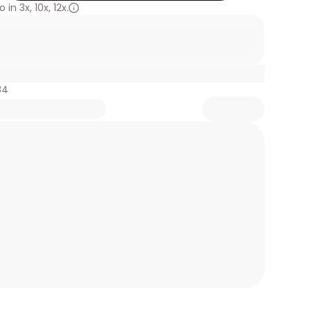
 in
3x
,
10x
,
12x.
84