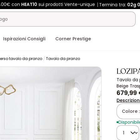
 400€ con
HEAT10
sui prodotti Vente-unique
Termina tra:
02g
0
Ispirazioni Consigli
Corner Prestige
erso tavolo da pranzo
Tavolo da pranzo
LOZIP
Tavolo da 
Beige Tras
679,99
Descrizio
Colore 
Disponibil
Quantità