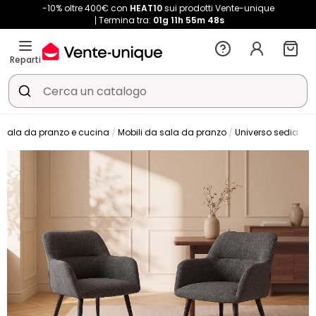
-10% oltre 400€ con
HEAT10
sui prodotti Vente-unique
Termina tra:
01g
11h
55m
47s
Reparti
Sala da pranzo e cucina
Mobili da sala da pranzo
Universo sedia
S