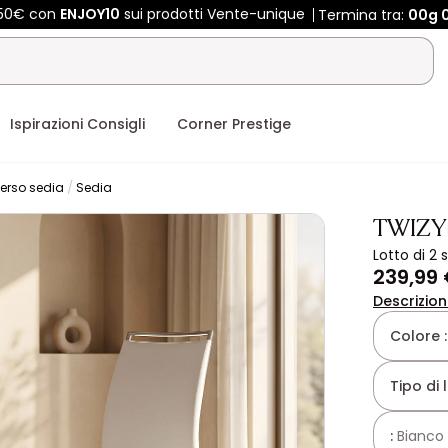
450€ con
ENJOY10
sui prodotti Vente-unique
Termina tra:
00g
Ispirazioni Consigli
Corner Prestige
erso sedia
Sedia
TWIZY
Lotto di 2 
239,99
Descrizio
Colore 
Tipo di 
:
Bianco