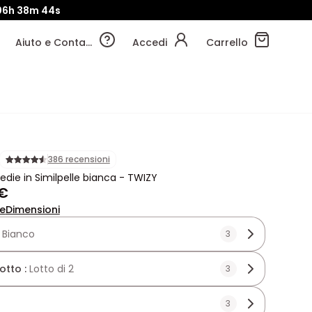
06h
38m
43s
Aiuto e Contatti
Accedi
Carrello
386 recensioni
sedie in Similpelle bianca - TWIZY
 €
ne
Dimensioni
:
Bianco
3
lotto :
Lotto di 2
3
3