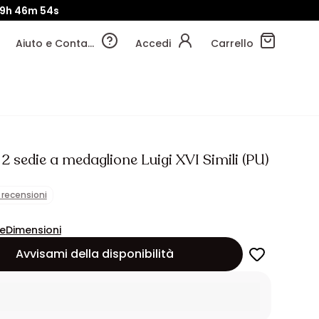
9h
46m
53s
Aiuto e Contatti
Accedi
Carrello
 2 sedie a medaglione Luigi XVI Simili (PU)
1 recensioni
ne
Dimensioni
Avvisami della disponibilità