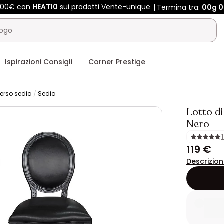
 400€ con
HEAT10
sui prodotti Vente-unique
Termina tra:
00g
0
Ispirazioni Consigli
Corner Prestige
erso sedia
Sedia
Lotto di
Nero
119 €
Descrizio