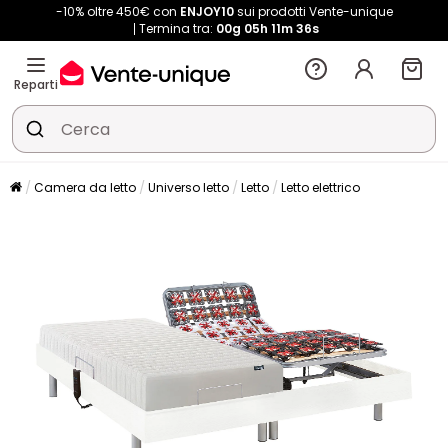
-10% oltre 450€ con
ENJOY10
sui prodotti Vente-unique
Termina tra:
00g
05h
11m
36s
Reparti
Camera da letto
Universo letto
Letto
Letto elettrico