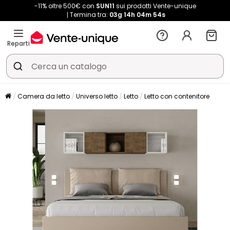
-11% oltre 500€ con
SUN11
sui prodotti Vente-unique
Termina tra:
03g
14h
04m
53s
Reparti
Camera da letto
Universo letto
Letto
Letto con contenitore