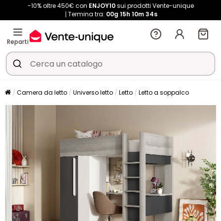
-10% oltre 450€ con
ENJOY10
sui prodotti Vente-unique
Termina tra:
00g
15h
10m
33s
Reparti
Camera da letto
Universo letto
Letto
Letto a soppalco