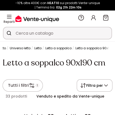
-10% oltre 400€ con
HEAT10
sui prodotti Vente-unique
Termina tra:
02g
21h
22m
10s
Reparti
etto
Universo letto
Letto
Letto a soppalco
Letto a soppalco 90x190
Letto a soppalco 90x190 cm
Tutti i filtri
Filtra per
1
33 prodotti
Venduto e spedito da Vente-unique