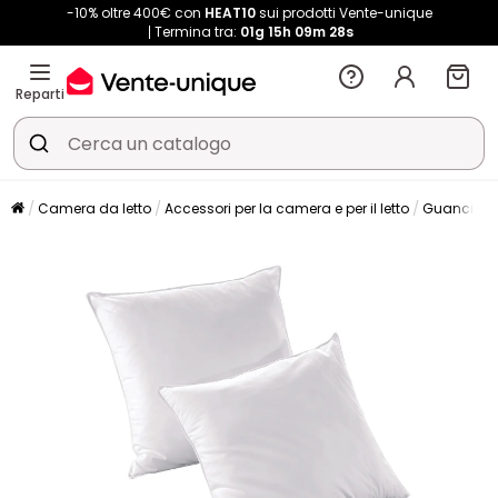
-10% oltre 400€ con
HEAT10
sui prodotti Vente-unique
Termina tra:
01g
15h
09m
27s
Reparti
Camera da letto
Accessori per la camera e per il letto
Guanciale