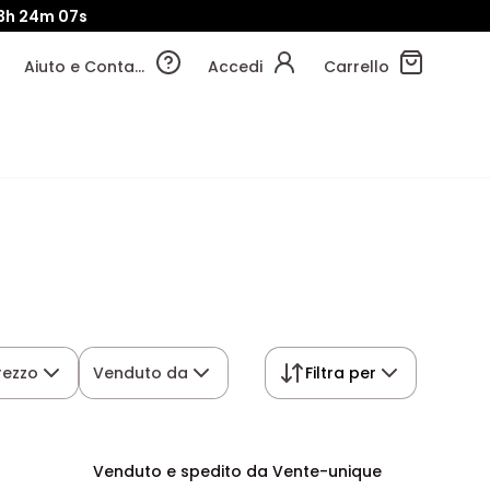
3h
24m
06s
Aiuto e Contatti
Accedi
Carrello
rezzo
Venduto da
Filtra per
Venduto e spedito da Vente-unique