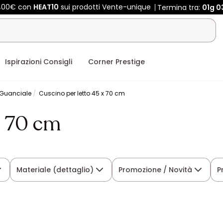
 400€ con
HEAT10
sui prodotti Vente-unique
Termina tra:
01g
0
Ispirazioni Consigli
Corner Prestige
Guanciale
Cuscino per letto 45 x 70 cm
x 70 cm
Materiale (dettaglio)
Promozione / Novità
P