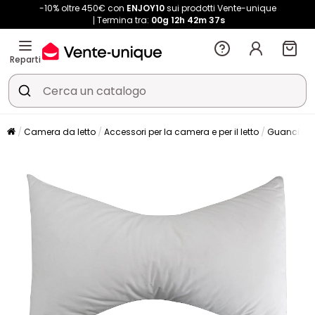
-10% oltre 450€ con
ENJOY10
sui prodotti Vente-unique
Termina tra:
00g
12h
42m
35s
Reparti
Camera da letto
Accessori per la camera e per il letto
Guanciale