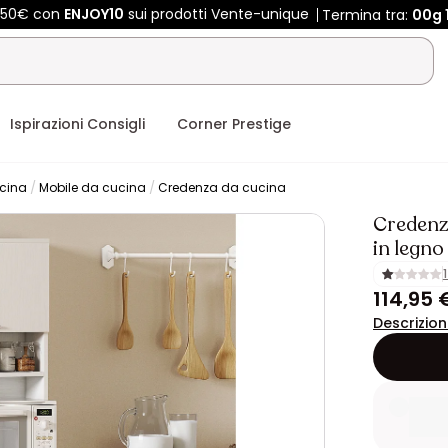
 450€ con
ENJOY10
sui prodotti Vente-unique
Termina tra:
00g
Ispirazioni Consigli
Corner Prestige
ucina
Mobile da cucina
Credenza da cucina
Credenz
in legno
114,95 
Descrizio