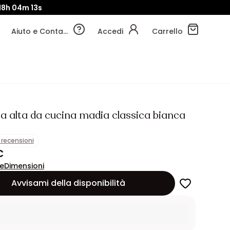
18h
04m
10s
Aiuto e Contatti
Accedi
Carrello
a alta da cucina madia classica bianca
1 recensioni
€
ne
Dimensioni
Avvisami della disponibilità