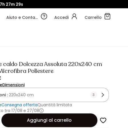
7h
27m
27s
Aiuto e Contatti
Accedi
Carrello
 caldo Dolcezza Assoluta 220x240 cm
icrofibra Poliestere
€
ne
Dimensioni
oni :
220x240 cm
3
e
Consegna offerta
Quantità limitata
o tra 17/08 e 27/08
Aggiungi al carrello