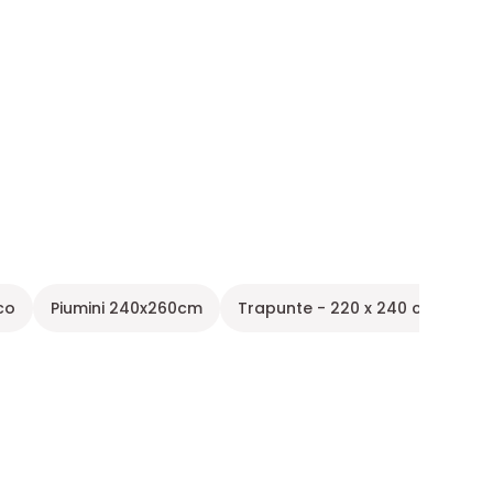
co
Piumini 240x260cm
Trapunte - 220 x 240 cm (2 pia