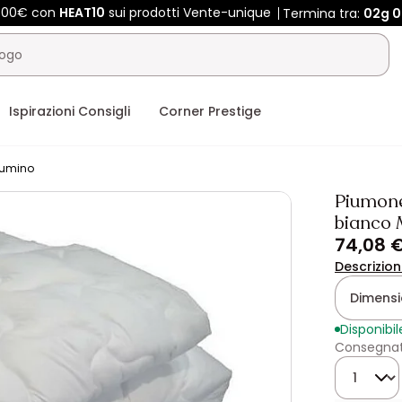
 400€ con
HEAT10
sui prodotti Vente-unique
Termina tra:
02g
0
Ispirazioni Consigli
Corner Prestige
iumino
Piumone
bianco M
74,08 
Descrizio
Dimensi
Disponibil
Consegnat
Quantità