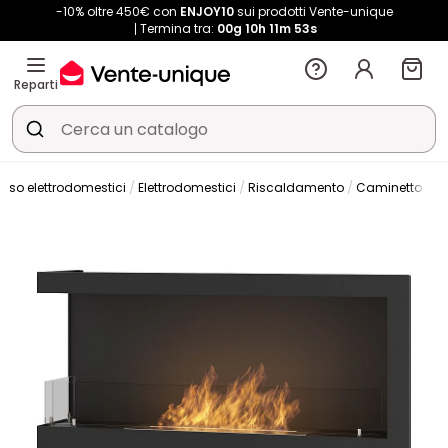
-10% oltre 450€ con
ENJOY10
sui prodotti Vente-unique
Termina tra:
00g
10h
11m
51s
Reparti
erso elettrodomestici
Elettrodomestici
Riscaldamento
Caminetto
C