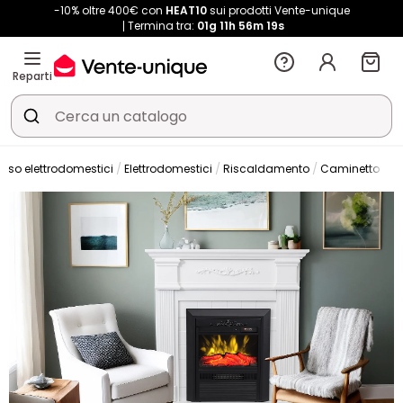
-10% oltre 400€ con
HEAT10
sui prodotti Vente-unique
Termina tra:
01g
11h
56m
18s
Reparti
erso elettrodomestici
Elettrodomestici
Riscaldamento
Caminetto
C