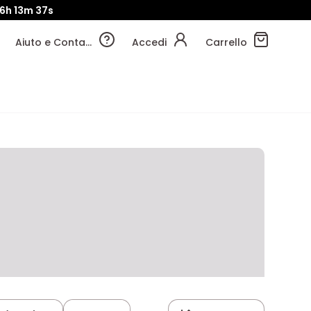
16h
13m
36s
Aiuto e Contatti
Accedi
Carrello