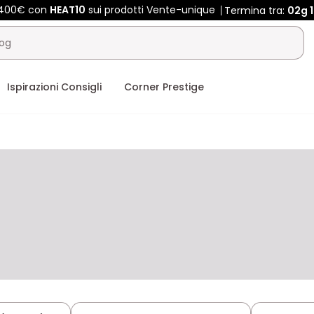
e 400€ con
HEAT10
sui prodotti Vente-unique
Termina tra:
02g
Ispirazioni Consigli
Corner Prestige