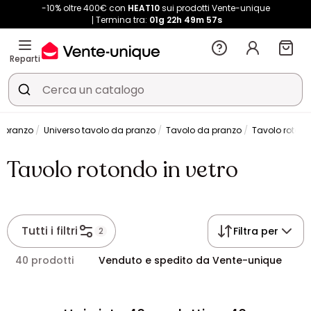
-10% oltre 400€ con
HEAT10
sui prodotti Vente-unique
Termina tra:
01g
22h
49m
57s
Reparti
a pranzo
Universo tavolo da pranzo
Tavolo da pranzo
Tavolo rotond
Tavolo rotondo in vetro
Tutti i filtri
Filtra per
2
40 prodotti
Venduto e spedito da Vente-unique