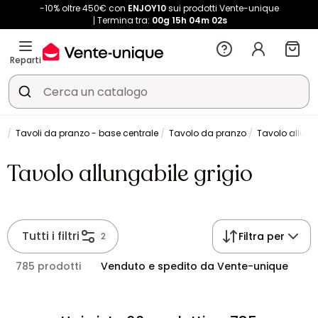
-10% oltre 450€ con
ENJOY10
sui prodotti Vente-unique
Termina tra:
00g
15h
04m
02s
Reparti
zo
Tavoli da pranzo - base centrale
Tavolo da pranzo
Tavolo allung
Tavolo allungabile grigio
Tutti i filtri
Filtra per
2
785 prodotti
Venduto e spedito da Vente-unique