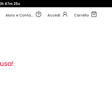
0h
47m
24s
Aiuto e Contatti
Accedi
Carrello
usa!