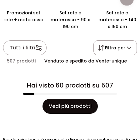
Promozioni set
Set rete e
Set rete e
rete + materasso
materasso - 90 x
materasso - 140
190 cm
x 190 cm
Tutti i filtri
Filtra per
507 prodotti
Venduto e spedito da Vente-unique
Hai visto 60 prodotti su 507
Vedi più prodotti
Per dormire bene, è essenziale disporre di un materasso e di una