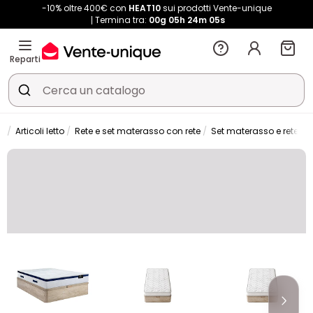
-10% oltre 400€ con
HEAT10
sui prodotti Vente-unique
Termina tra:
00g
05h
24m
04s
Reparti
Articoli letto
Rete e set materasso con rete
Set materasso e rete let