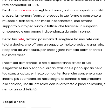
rete compatibili al 100%.
Per il tuo
materasso
, scegli la schiuma, un buon rapporto qualità-
prezzo, la memory foam, che segue le tue forme e consente ai
muscoli di rilassarsi, con molle insacchettate, che offrono
supporto punto per punto, o lattice, che fornisce un supporto
omogeneo e una buona indipendenza durante il sonno.
Per la tua
rete
, avrai la possibilità di scegliere tra una rete con
telai a doghe, che offrono un supporto molto preciso, o una rete,
ricoperta da un tessuto, per proteggere in modo permanente il
tuo materasso.
I nostri set di materassi e reti si adatteranno a tutte le tue
esigenze: se hai bisogno di organizzazione e poco spazio nella
tua stanza, opta per il letto con contenitore, che contiene al suo
interno più scomparti; se hai bisogno di comfort e hai problemi
alla schiena, i nostri letti relax, con le loro teste e piedi sollevabili, ti
riempiranno di felicità.
Scopri anche: