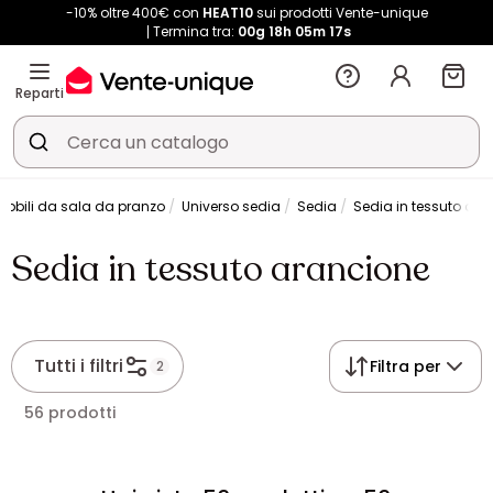
-10% oltre 400€ con
HEAT10
sui prodotti Vente-unique
Termina tra:
00g
18h
05m
17s
Reparti
Mobili da sala da pranzo
Universo sedia
Sedia
Sedia in tessuto ara
Sedia in tessuto arancione
Tutti i filtri
Filtra per
2
56 prodotti