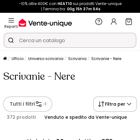
-10% oltre 400€ con
HEAT10
sui prodotti Vente-unique
Termina tra:
00g
15h
37m
54s
Reparti
Ufficio
Universo scrivania
Scrivania
Scrivanie - Nere
Scrivanie - Nere
Tutti i filtri
Filtra per
1
372 prodotti
Venduto e spedito da Vente-unique