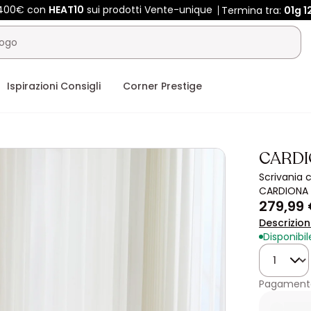
e 400€ con
HEAT10
sui prodotti Vente-unique
Termina tra:
01g
1
Ispirazioni Consigli
Corner Prestige
CARD
Scrivania 
CARDIONA
279,99
Descrizio
Disponibil
Quantità
Pagamento