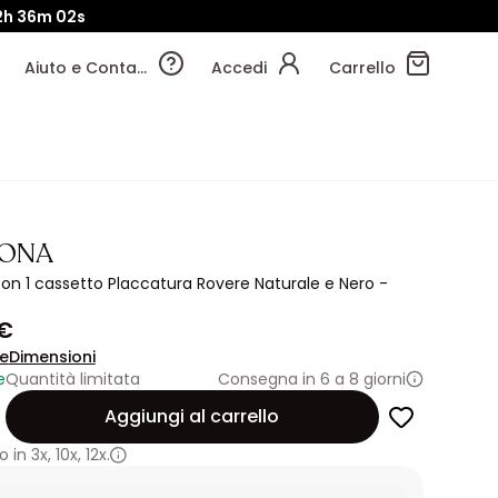
2h
35m
59s
Aiuto e Contatti
Accedi
Carrello
IONA
con 1 cassetto Placcatura Rovere Naturale e Nero -
 €
ne
Dimensioni
e
Quantità limitata
Consegna in 6 a 8 giorni
Aggiungi al carrello
 in
3x
,
10x
,
12x.