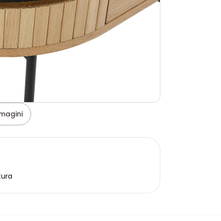
magini
tura