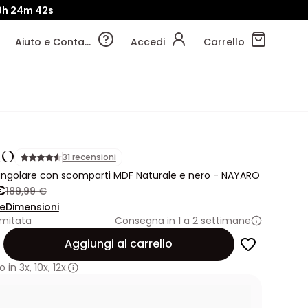
9h
24m
40s
Aiuto e Contatti
Accedi
Carrello
RO
31 recensioni
angolare con scomparti MDF Naturale e nero - NAYARO
€
189,99 €
ne
Dimensioni
imitata
Consegna in 1 a 2 settimane
Aggiungi al carrello
 in
3x
,
10x
,
12x.