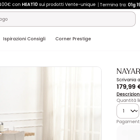
 400€ con
HEAT10
sui prodotti Vente-unique
Termina tra:
01g
1
Ispirazioni Consigli
Corner Prestige
NAYA
Scrivania 
179,99 
Descrizio
Quantità l
Quantità
Pagamento