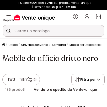
-11% oltre 500€ con
SUN11
sui prodotti Vente-unique
Termina tra:
03g
16h
16m
17s
Reparti
Ufficio
Universo scrivania
Scrivania
Mobile da ufficio dritto ne
Mobile da ufficio dritto nero
Tutti i filtri
Filtra per
2
186 prodotti
Venduto e spedito da Vente-unique