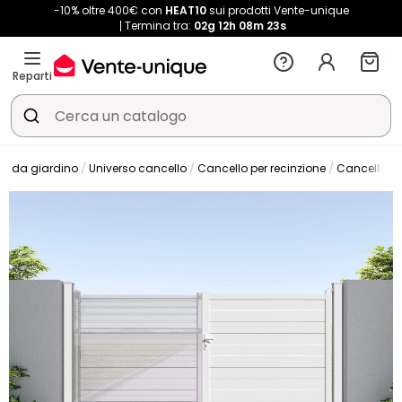
-10% oltre 400€ con
HEAT10
sui prodotti Vente-unique
Termina tra:
02g
12h
08m
22s
Reparti
o da giardino
Universo cancello
Cancello per recinzione
Cancello ba