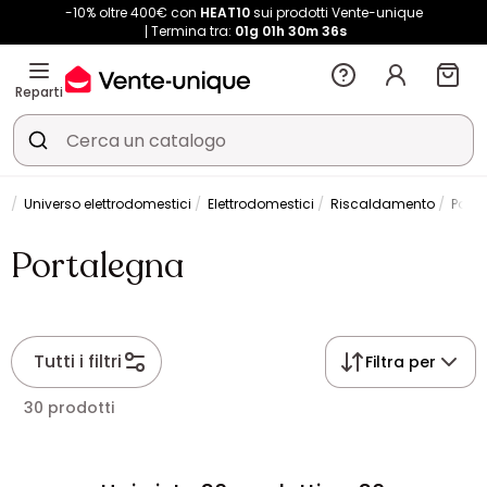
-10% oltre 400€ con
HEAT10
sui prodotti Vente-unique
Termina tra:
01g
01h
30m
36s
Reparti
na
Universo elettrodomestici
Elettrodomestici
Riscaldamento
Port
Portalegna
Tutti i filtri
Filtra per
30 prodotti