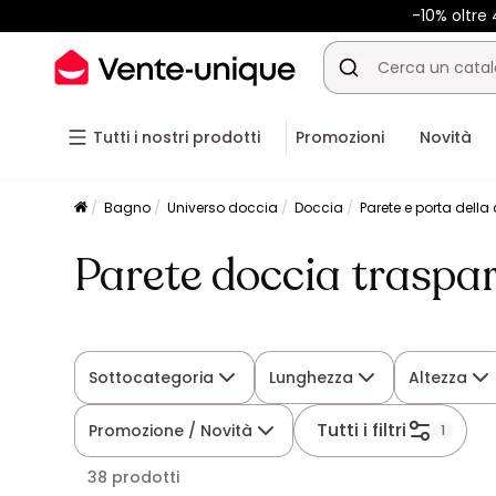
-10% oltr
Tutti i nostri prodotti
Promozioni
Novità
Bagno
Universo doccia
Doccia
Parete e porta della
Parete doccia traspa
Sottocategoria
Lunghezza
Altezza
Tutti i filtri
Promozione / Novità
1
38 prodotti