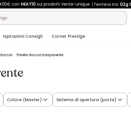
e 400€ con
HEAT10
sui prodotti Vente-unique
Termina tra:
02g
Ispirazioni Consigli
Corner Prestige
 doccia
Parete doccia trasparente
rente
Colore (Master)
Sistema di apertura (porta)