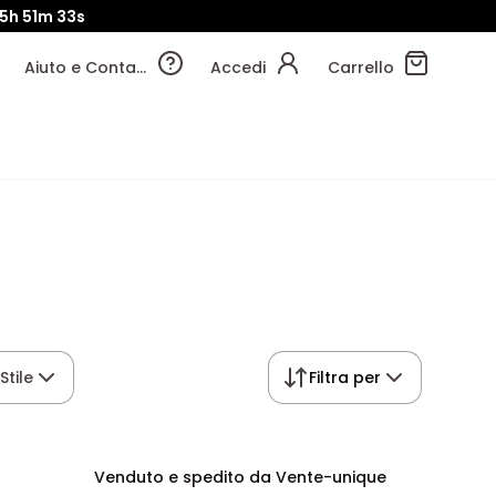
15h
51m
32s
Aiuto e Contatti
Accedi
Carrello
Stile
Filtra per
Venduto e spedito da Vente-unique