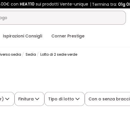
 400€ con
HEAT10
sui prodotti Vente-unique
Termina tra:
01g
0
Ispirazioni Consigli
Corner Prestige
iverso sedia
Sedia
Lotto di 2 sedie verde
r)
Finitura
Tipo di lotto
Con o senza bracci