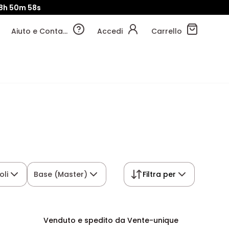
8h
50m
57s
Aiuto e Contatti
Accedi
Carrello
oli
Base (Master)
Filtra per
Venduto e spedito da Vente-unique