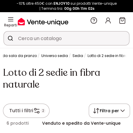
-10% oltre 450€ con
ENJOY10
sui prodotti Vente-unique
Termina tra:
00g
00h
11m
02s
Reparti
li da sala da pranzo
Universo sedia
Sedia
Lotto di 2 sedie in fibra n
Lotto di 2 sedie in fibra
naturale
Tutti i filtri
Filtra per
2
6 prodotti
Venduto e spedito da Vente-unique