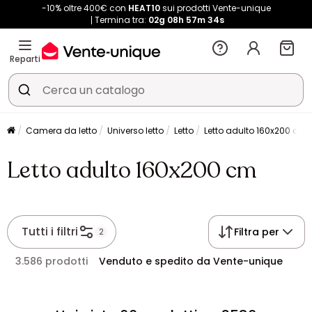
-10% oltre 400€ con
HEAT10
sui prodotti Vente-unique
Termina tra:
02g
08h
57m
32s
Reparti
Camera da letto
Universo letto
Letto
Letto adulto 160x200 cm
Letto adulto 160x200 cm
Tutti i filtri
Filtra per
2
3.586 prodotti
Venduto e spedito da Vente-unique