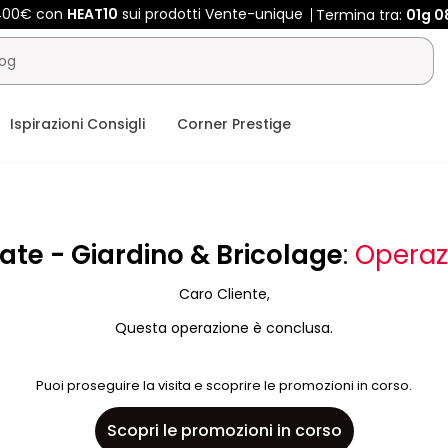
 400€ con
HEAT10
sui prodotti Vente-unique
Termina tra:
01g
0
Ispirazioni Consigli
Corner Prestige
ate - Giardino & Bricolage
:
Operaz
Caro Cliente,
Questa operazione è conclusa.
Puoi proseguire la visita e scoprire le promozioni in corso.
Scopri le promozioni in corso