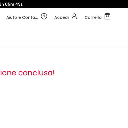
8h
05m
49s
Aiuto e Contatti
Accedi
Carrello
ione conclusa!