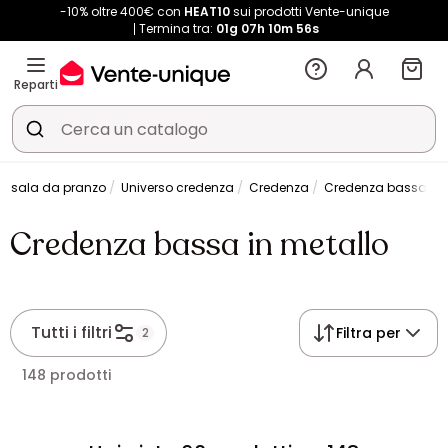
-10% oltre 400€ con
HEAT10
sui prodotti Vente-unique
Termina tra:
01g
07h
10m
56s
Reparti
da sala da pranzo
Universo credenza
Credenza
Credenza bassa in 
Credenza bassa in metallo
Tutti i filtri
Filtra per
2
148 prodotti