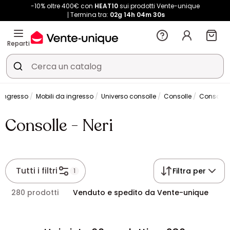
-10% oltre 400€ con
HEAT10
sui prodotti Vente-unique
Termina tra:
02g
14h
04m
30s
Reparti
 ingresso
Mobili da ingresso
Universo consolle
Consolle
Consolle -
Consolle - Neri
Tutti i filtri
Filtra per
1
280 prodotti
Venduto e spedito da Vente-unique