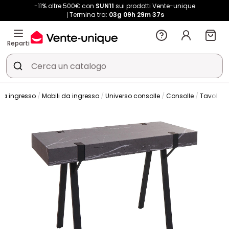
-11% oltre 500€ con
SUN11
sui prodotti Vente-unique
Termina tra:
03g
09h
29m
37s
Reparti
 da ingresso
Mobili da ingresso
Universo consolle
Consolle
Tavolo c