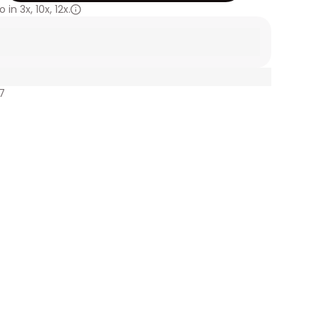
 in
3x
,
10x
,
12x.
7