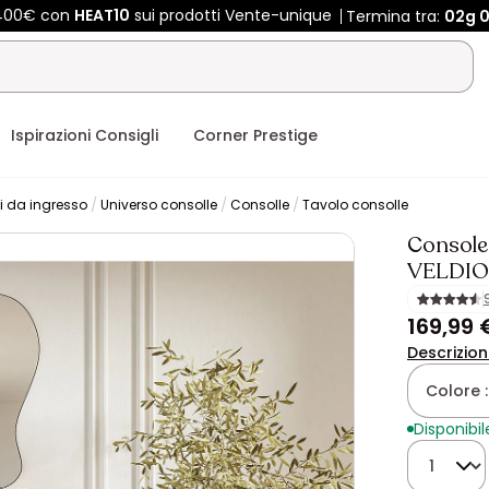
 400€ con
HEAT10
sui prodotti Vente-unique
Termina tra:
02g
0
Ispirazioni Consigli
Corner Prestige
i da ingresso
Universo consolle
Consolle
Tavolo consolle
Console 
VELDIO
169,99 
Descrizio
Colore 
Disponibil
Quantità