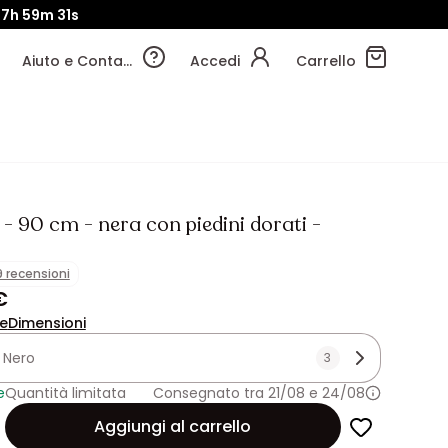
7h
59m
28s
Aiuto e Contatti
Accedi
Carrello
- 90 cm - nera con piedini dorati -
9 recensioni
€
ne
Dimensioni
:
Nero
3
e
Quantità limitata
Consegnato tra 21/08 e 24/08
Aggiungi al carrello